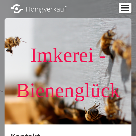
Honigverkauf
Startseite
Zertifikate
Unsere Bienenvölker
▼
Imkerei -
News
Honigverkauf
▼
Aktuelle Bilder
Bienenglück
Frische Eier
Kontakt
Impressum