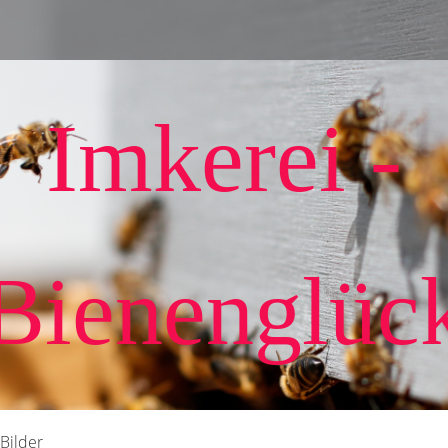
Imkerei -
Bienenglüc
 Bilder